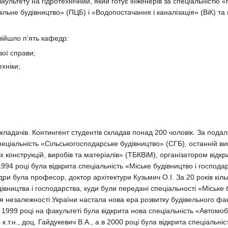
культету на гідротехнічний, який готує інженерів за спеціальністю «
льне будівництво» (ПЦБ) і «Водопостачання і каналізація» (ВіК) та 
війшло п’ять кафедр:
ої справи;
ехніки;
адачів. Контингент студентів складав понад 200 чоловік. За подал
спеціальність «Сільськогосподарське будівництво» (СГБ), останній ви
х конструкцій, виробів та матеріалів» (ТБКВіМ), організатором відкр
1994 році була відкрита спеціальність «Міське будівництво і господар
 була професор, доктор архітектури Кузьмич О.І. За 20 років кількі
івництва і господарства, куди були передані спеціальності «Міське
 незалежності України настала нова ера розвитку будівельного факу
у 1999 році на факультеті була відкрита нова спеціальність «Автомо
.т.н., доц. Гайдукевич В.А., а в 2000 році була відкрита спеціальні