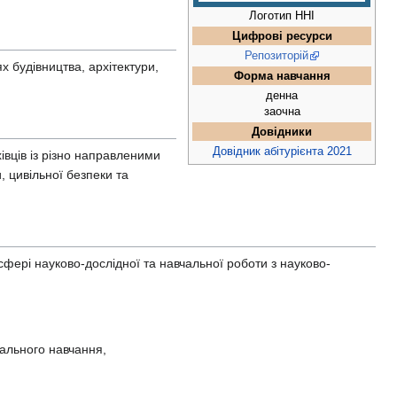
Логотип ННІ
Цифрові ресурси
Репозиторій
 будівництва, архітектури,
Форма навчання
денна
заочна
Довідники
Довідник абітурієнта 2021
івців із різно направленими
 цивільної безпеки та
 сфері науково-дослідної та навчальної роботи з науково-
уального навчання,