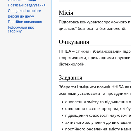
Пов'язані редагування
Місія
Спеціальні сторінки
Версія до друку
Підготовка конкурентоспроможного пр
Постійне посилання
Інформація про
цивільної безпеки та біотехнологій.
сторінку
Очікування
ННІБА – стійкий і збалансований підр
теоретичними, прикладними науковими
біотехнологій.
Завдання
Зберегти і зміцнити позиції ННІБА як 
освітніми установами та провідними 
оновлення змісту та підвищення як
створення освітніх програм, які б
підвищення фаховості науково-пед
активного залучення до викладанн
постійного оновлення змісту навч