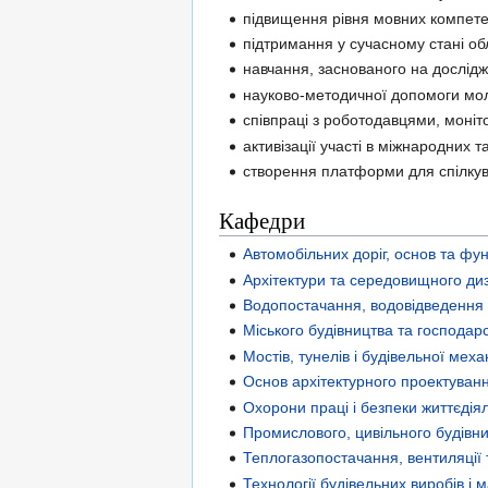
підвищення рівня мовних компетен
підтримання у сучасному стані о
навчання, заснованого на дослідж
науково-методичної допомоги мол
співпраці з роботодавцями, моніт
активізації участі в міжнародних 
створення платформи для спілкува
Кафедри
Автомобільних доріг, основ та фу
Архітектури та середовищного ди
Водопостачання, водовідведення 
Міського будівництва та господар
Мостів, тунелів і будівельної меха
Основ архітектурного проектуванн
Охорони праці і безпеки життєдія
Промислового, цивільного будівни
Теплогазопостачання, вентиляції
Технології будівельних виробів і 