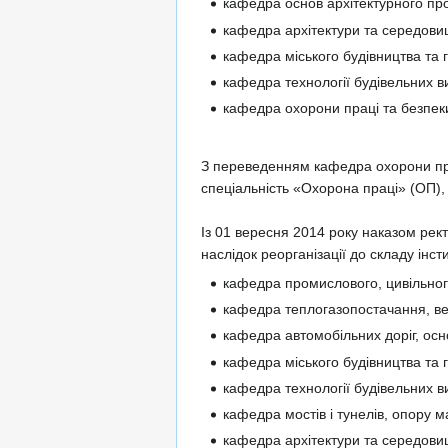
кафедра основ архітектурного пр
кафедра архітектури та середови
кафедра міського будівництва та 
кафедра технології будівельних в
кафедра охорони праці та безпеки
З переведенням кафедра охорони прац
спеціальність «Охорона праці» (ОП), я
Із 01 вересня 2014 року наказом рект
наслідок реорганізації до складу інст
кафедра промислового, цивільног
кафедра теплогазопостачання, вен
кафедра автомобільних доріг, осн
кафедра міського будівництва та 
кафедра технології будівельних в
кафедра мостів і тунелів, опору ма
кафедра архітектури та середови