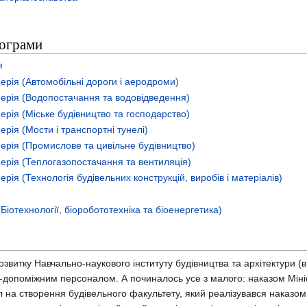
рограми
я
нерія (Автомобільні дороги і аеродроми)
нерія (Водопостачання та водовідведення)
ерія (Міське будівництво та господарство)
ерія (Мости і транспортні тунелі)
нерія (Промислове та цивільне будівництво)
нерія (Теплогазопостачання та вентиляція)
ерія (Технологія будівельних конструкцій, виробів і матеріалів)
(Біотехнології, біоробототехніка та біоенергетика)
 розвитку Навчально-наукового інституту будівництва та архітектури
-допоміжним персоналом. А починалось усе з малого: наказом Мініс
л на створення будівельного факультету, який реалізувався наказом