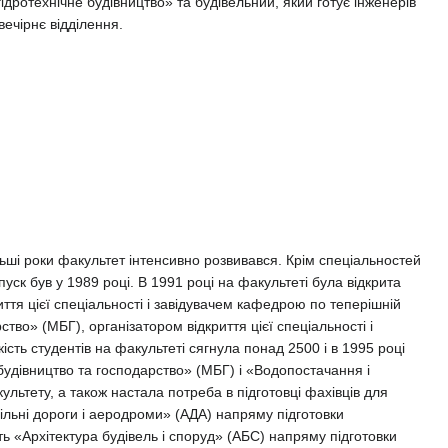
гідротехнічне будівництво» та будівельний, який готує інженерів
вечірнє відділення.
ьші роки факультет інтенсивно розвивався. Крім спеціальностей
пуск був у 1989 році. В 1991 році на факультеті була відкрита
иття цієї спеціальності і завідувачем кафедрою по теперішній
ство» (МБГ), організатором відкриття цієї спеціальності і
сть студентів на факультеті сягнула понад 2500 і в 1995 році
 будівництво та господарство» (МБГ) і «Водопостачання і
льтету, а також настала потреба в підготовці фахівців для
більні дороги і аеродроми» (АДА) напряму підготовки
сть «Архітектура будівель і споруд» (АБС) напряму підготовки