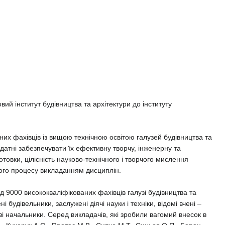
й інститут будівництва та архітектури до інституту
их фахівців із вищою технічною освітою галузей будівництва та
 здатні забезпечувати їх ефективну творчу, інженерну та
товки, цілісність науково-технічного і творчого мислення
ого процесу викладанням дисциплін.
ад 9000 висококваліфікованих фахівців галузі будівництва та
будівельники, заслужені діячі науки і техніки, відомі вчені –
ові начальники. Серед викладачів, які зробили вагомий внесок в