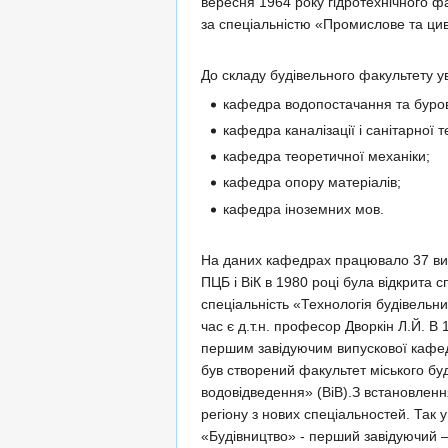
вересня 1964 року гідротехнічного фа
за спеціальністю «Промислове та циві
До складу будівельного факультету у
кафедра водопостачання та буров
кафедра каналізації і санітарної т
кафедра теоретичної механіки;
кафедра опору матеріалів;
кафедра іноземних мов.
На даних кафедрах працювало 37 викл
ПЦБ і ВіК в 1980 році була відкрита 
спеціальність «Технологія будівельни
час є д.т.н. професор Дворкін Л.Й. В 
першим завідуючим випускової кафедри
був створений факультет міського буд
водовідведення» (ВіВ).З встановлення
регіону з нових спеціальностей. Так 
«Будівництво» - перший завідуючий – к