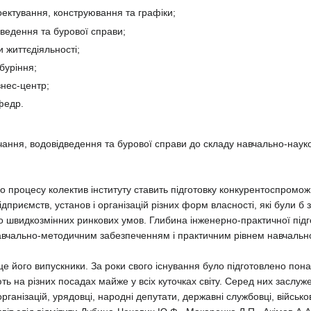
оектування, конструювання та графіки;
ведення та бурової справи;
 життєдіяльності;
 буріння;
знес-центр;
федр.
ня, водовідведення та бурової справи до складу навчально-наукови
процесу колектив інституту ставить підготовку конкурентоспроможн
ідприємств, установ і організацій різних форм власності, які були б
о швидкозмінних ринкових умов. Глибина інженерно-практичної підго
авчально-методичним забезпеченням і практичним рівнем навчальн
– це його випускники. За роки свого існування було підготовлено пон
 на різних посадах майже у всіх куточках світу. Серед них заслужені 
організацій, урядовці, народні депутати, державні службовці, військ