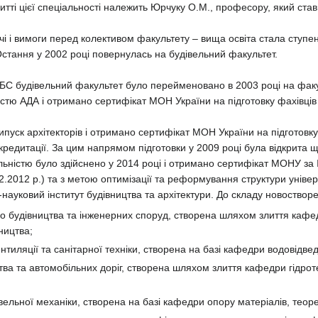
ритті цієї спеціальності належить Юрчуку О.М., професору, який ст
і і вимоги перед колективом факультету – вища освіта стала ступенев
стання у 2002 році повернулась на будівельний факультет.
 АБС будівельний факультет було перейменовано в 2003 році на факул
стю АДА і отримано сертифікат МОН України на підготовку фахівців з
пуск архітекторів і отримано сертифікат МОН України на підготовку ф
 акредитації. За цим напрямом підготовки у 2009 році була відкрит
ьністю було здійснено у 2014 році і отримано сертифікат МОНУ за І
2.2012 р.) та з метою оптимізації та реформування структури універс
науковий інститут будівництва та архітектури. До складу новостворе
о будівництва та інженерних споруд, створена шляхом злиття кафе
ництва;
тиляції та санітарної техніки, створена на базі кафедри водовідве
тва та автомобільних доріг, створена шляхом злиття кафедри гідрот
вельної механіки, створена на базі кафедри опору матеріалів, теоре