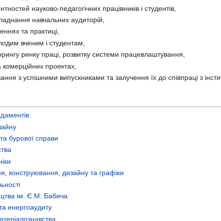
тностей науково-педагогічних працівників і студентів,
бладнання навчальних аудиторій,
еннях та практиці,
одим вченим і студентам,
орингу ринку праці, розвитку системи працевлаштування,
та комерційних проектах,
ння з успішними випускниками та залучення їх до співпраці з інст
ндаментів
зайну
та бурової справи
ства
ніки
я, конструювання, дизайну та графіки
льності
цтва ім. Є.М. Бабича
 та енергоаудиту
матеріалознавства