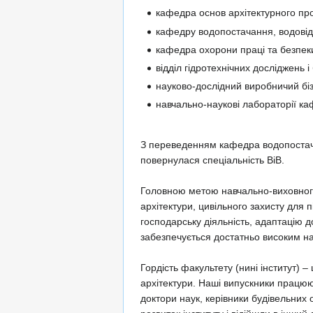
кафедра основ архітектурного пр
кафедру водопостачання, водовід
кафедра охорони праці та безпеки
відділ гідротехнічних досліджень і
науково-дослідний виробничий бі
навчально-наукові лабораторії ка
З переведенням кафедра водопостачан
повернулася спеціальність ВіВ.
Головною метою навчально-виховного 
архітектури, цивільного захисту для п
господарську діяльність, адаптацію д
забезпечується достатньо високим н
Гордість факультету (нині інститут) 
архітектури. Наші випускники працюють
доктори наук, керівники будівельних 