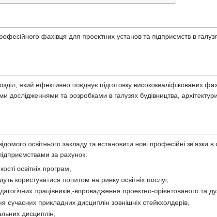
офесійного фахівця для проектних установ та підприємств в галузях
озділ, який ефективно поєднує підготовку висококваліфікованих фах
 дослідженнями та розробками в галузях будівництва, архітектури,
відомого освітнього закладу та встановити нові професійні зв'язки в
підприємствами за рахунок:
ості освітніх програм,
удуть користуватися попитом на ринку освітніх послуг,
агогічних працівників,-впровадження проектно-орієнтованого та д
я сучасних прикладних дисциплін зовнішніх стейкхолдерів,
альних дисциплін,