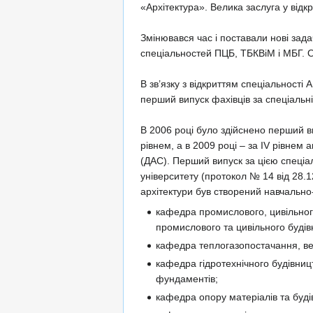
«Архітектура». Велика заслуга у відк
Змінювався час і поставали нові задач
спеціальностей ПЦБ, ТБКВіМ і МБГ. О
В зв’язку з відкриттям спеціальності
перший випуск фахівців за спеціальні
В 2006 році було здійснено перший ви
рівнем, а в 2009 році – за ІV рівнем
(ДАС). Перший випуск за цією спеціал
університету (протокол № 14 від 28.1
архітектури був створений навчально-
кафедра промислового, цивільног
промислового та цивільного будів
кафедра теплогазопостачання, вен
кафедра гідротехнічного будівниц
фундаментів;
кафедра опору матеріалів та буді