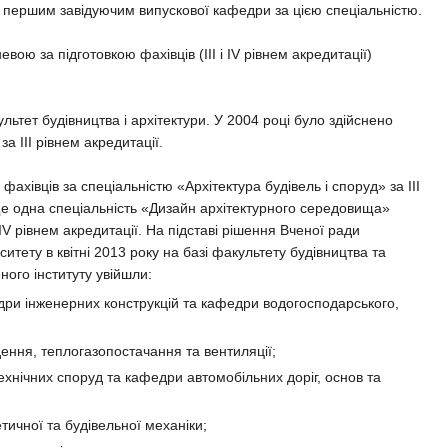
ав першим завідуючим випускової кафедри за цією спеціальністю.
ою за підготовкою фахівців (ІІІ і ІV рівнем акредитації)
ьтет будівництва і архітектури. У 2004 році було здійснено
а ІІІ рівнем акредитації.
ахівців за спеціальністю «Архітектура будівель і споруд» за ІІІ
а ще одна спеціальність «Дизайн архітектурного середовища»
V рівнем акредитації. На підставі рішення Вченої ради
итету в квітні 2013 року на базі факультету будівництва та
ного інституту увійшли:
дри інженерних конструкцій та кафедри водогосподарського,
дення, теплогазопостачання та вентиляції;
ехнічних споруд та кафедри автомобільних доріг, основ та
тичної та будівельної механіки;