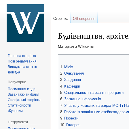
Сторінка
Обговорення
Будівництва, архіт
Матеріал з Wikiситет
Головна сторінка
Перейти
Перейти
Нові редагування
до
до
1
Місія
Випадкова стаття
навігації
пошуку
Довідка
2
Очікування
3
Завдання
Популярне
4
Кафедри
Посилання сюди
5
Спеціальності та освітні програми
Завантажити файл
6
Загальна інформація
Спеціальні сторінки
Статті-сироти
7
Участь у комісіях та радах МОН і На
Журнали
8
Робота із зовнішніми стейкхолдерам
9
Проекти
Інструменти
10
Галерея
Посилання сюди