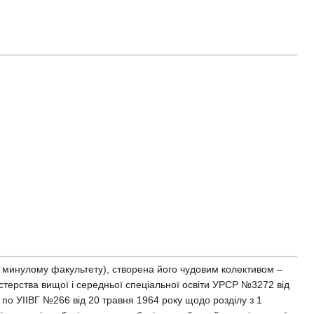
 (в минулому факультету), створена його чудовим колективом –
терства вищої і середньої спеціальної освіти УРСР №3272 від
 по УІІВГ №266 від 20 травня 1964 року щодо розділу з 1