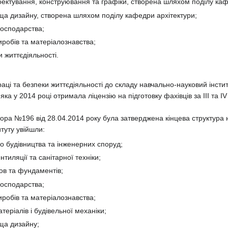
оектування, конструювання та графіки, створена шляхом поділу каф
ща дизайну, створена шляхом поділу кафедри архітектури;
господарства;
иробів та матеріалознавства;
 життєдіяльності.
і та безпеки життєдіяльності до складу навчально-науковий інститу
ка у 2014 році отримала ліцензію на підготовку фахівців за ІІІ та ІV
ора №196 від 28.04.2014 року була затверджена кінцева структура на
итуту увійшли:
о будівництва та інженерних споруд;
тиляції та санітарної техніки;
ов та фундаментів;
господарства;
иробів та матеріалознавства;
теріалів і будівельної механіки;
ща дизайну;