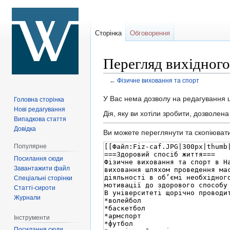
Сторінка
Обговорення
Перегляд вихідного
←
Фізичне виховання та спорт
Перейти
Перейти
У Вас нема дозволу на редагування ці
Головна сторінка
до
до
Нові редагування
Дія, яку ви хотіли зробити, дозволен
Випадкова стаття
навігації
пошуку
Довідка
Ви можете переглянути та скопіювати 
Популярне
Посилання сюди
Завантажити файл
Спеціальні сторінки
Статті-сироти
Журнали
Інструменти
Посилання сюди