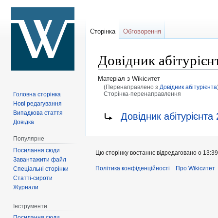
Сторінка
Обговорення
Довідник абітурієн
Матеріал з Wikiситет
(Перенаправлено з
Довідник абітурієнта
Сторінка-перенаправлення
Головна сторінка
Нові редагування
Перейти
Перейти
Перенаправити на:
Випадкова стаття
Довідник абітурієнта
до
до
Довідка
навігації
пошуку
Популярне
Посилання сюди
Цю сторінку востаннє відредаговано о 13:39
Завантажити файл
Політика конфіденційності
Про Wikiситет
Спеціальні сторінки
Статті-сироти
Журнали
Інструменти
Посилання сюди